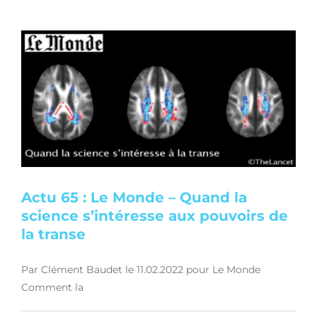
Actu 65 : Le Monde – Quand la
science s’intéresse aux pouvoirs de
la transe
Par Clément Baudet le 11.02.2022 pour Le Monde
Comment la