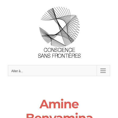
Passer
au
contenu
Aller à...
Amine
Benyamina