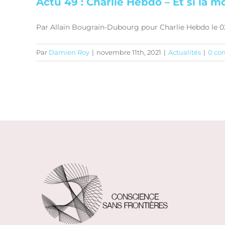
Actu 49 : Charlie Hebdo – Et si la m
Par Allain Bougrain-Dubourg pour Charlie Hebdo le 02
Par
Damien Roy
|
novembre 11th, 2021
|
Actualités
|
0 co