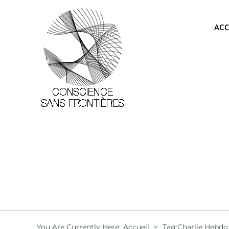
Passer
au
ACC
contenu
You Are Currently Here
:
Accueil
>
Tag:
Charlie Hebdo