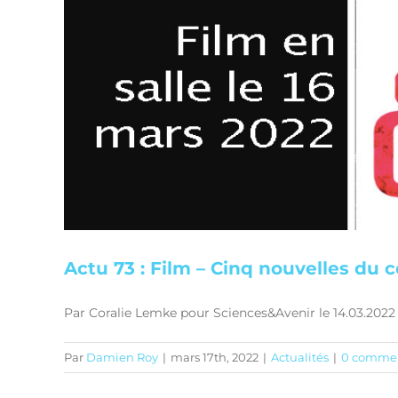
Actu 73 : Film – Cinq nouvelles du 
Par Coralie Lemke pour Sciences&Avenir le 14.03.2022 
Par
Damien Roy
|
mars 17th, 2022
|
Actualités
|
0 commen