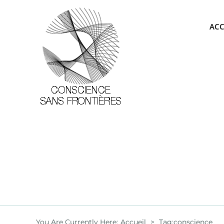
Passer
au
ACC
contenu
You Are Currently Here
:
Accueil
>
Tag:
conscience