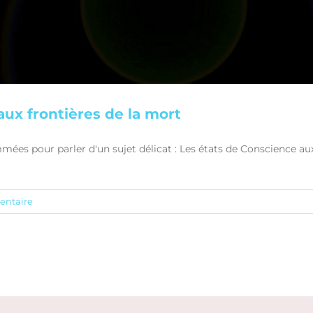
aux frontières de la mort
mées pour parler d'un sujet délicat : Les états de Conscience au
ntaire