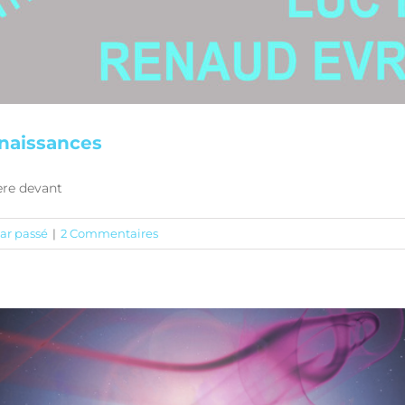
nnaissances
ère devant
ar passé
|
2 Commentaires