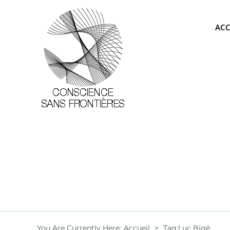
Passer
au
ACC
contenu
You Are Currently Here
:
Accueil
>
Tag:
Luc Bigé