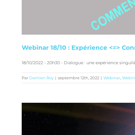
Webinar 18/10 : Expérience <=> Co
18/10/2022 - 20h30 - Dialogue : une expérience singuli
Par
Damien Roy
|
septembre 12th, 2022
|
Webinar
,
Webin