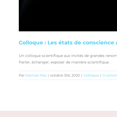
Colloque : Les états de conscience 
Un colloque scientifique aux invités de grandes renom
Parler, échanger, exposer de manière scientifique.
Par
Damien Roy
|
octobre 31st, 2020
|
Colloque
|
0 comme