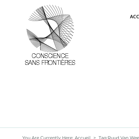
Passer
au
ACC
contenu
You Are Currently Here
:
Accueil
>
Tag:
Ruud Van Wee