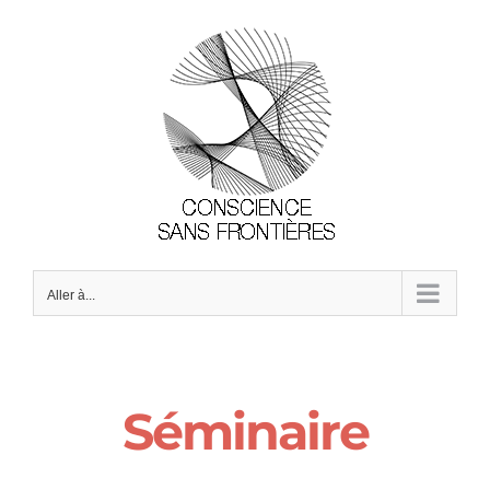
Passer
au
contenu
Aller à...
Séminaire