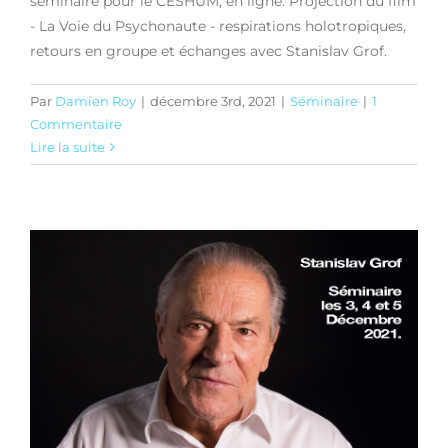
séminaire pour le CESHUM, en ligne. Projection du film
- La Voie du Psychonaute - respirations holotropiques,
retours en groupe et échanges avec Stanislav Grof.
Par
Damien Roy
|
décembre 3rd, 2021
|
Séminaire
|
1
Commentaire
Lire la suite