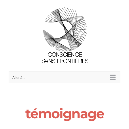
Passer
au
contenu
Aller à...
témoignage