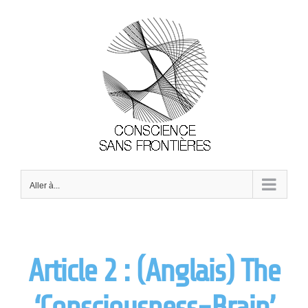
Passer
au
contenu
Aller à...
Article 2 : (Anglais) The
‘Consciousness-Brain’