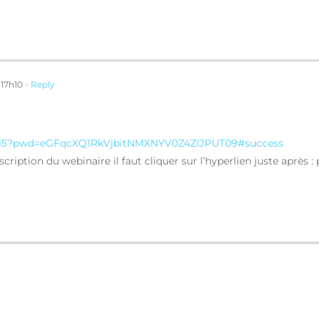
 17h10
- Reply
94515?pwd=eGFqcXQ1RkVjbitNMXNYV0Z4ZlJPUT09#success
cription du webinaire il faut cliquer sur l’hyperlien juste après :